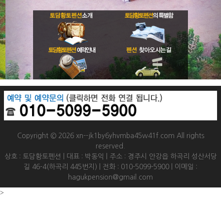
Copyright © 2026 xn--jk1by6yhvmba45w41f.com All rights
reserved.
상호 : 토담황토펜션 | 대표 : 박동익 | 주소 : 경주시 안강읍 하곡리 성산서당
길 46-4(하곡리 445번지) | 전화 : 010-5099-5900 | 이메일 :
hagukpension@gmail.com
>