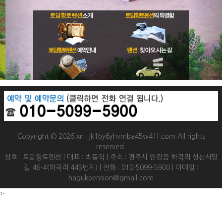
Copyright © 2026 xn--jk1by6yhvmba45w41f.com All rights
reserved.
상호 : 토담황토펜션 | 대표 : 박동익 | 주소 : 경주시 안강읍 하곡리 성산서당
길 46-4(하곡리 445번지) | 전화 : 010-5099-5900 | 이메일 :
hagukpension@gmail.com
>