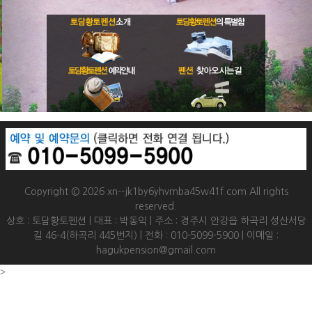
Copyright © 2026 xn--jk1by6yhvmba45w41f.com All rights
reserved.
상호 : 토담황토펜션 | 대표 : 박동익 | 주소 : 경주시 안강읍 하곡리 성산서당
길 46-4(하곡리 445번지) | 전화 : 010-5099-5900 | 이메일 :
hagukpension@gmail.com
>