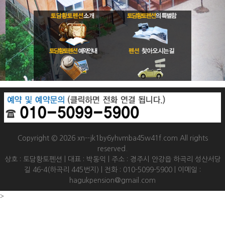
Copyright © 2026 xn--jk1by6yhvmba45w41f.com All rights
reserved.
상호 : 토담황토펜션 | 대표 : 박동익 | 주소 : 경주시 안강읍 하곡리 성산서당
길 46-4(하곡리 445번지) | 전화 : 010-5099-5900 | 이메일 :
hagukpension@gmail.com
>