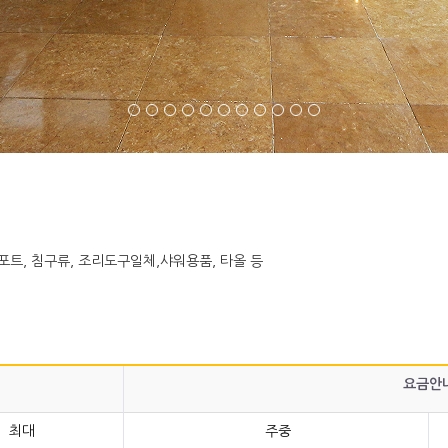
전기포트, 침구류, 조리도구일체,샤워용품, 타올 등
요금안
최대
주중