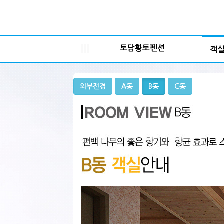
토담황토펜션
객
외부전경
A동
B동
C동