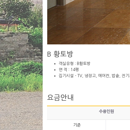
B 황토방
객실유형 :
B황토방
면 적 :
14평
집기시설
- TV, 냉장고, 에어컨, 밥솥, 
요금안내
수용인원
기준