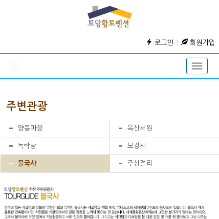
로그인
회원가입
Toggle
naviga
주변관광
양동마을
옥산서원
독락당
보경사
불국사
주상절리