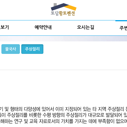
실보기
예약안내
오시는길
주
불국사
주상절리