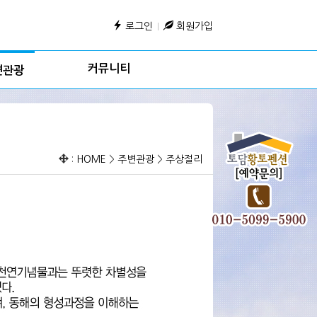
로그인
회원가입
커뮤니티
변관광
:
HOME
>
주변관광
>
주상절리