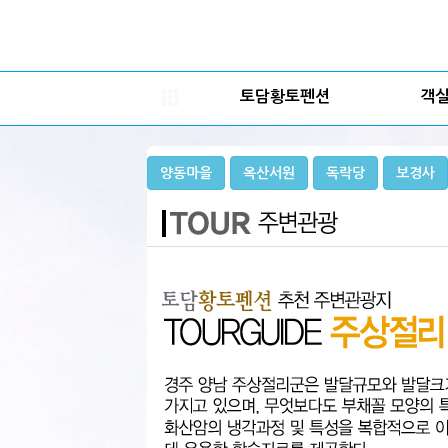
토담황토펜션
객
양동마을
옥산서원
독락당
보경사