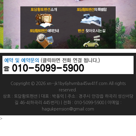
Copyright © 2026 xn--jk1by6yhvmba45w41f.com All rights
reserved.
상호 : 토담황토펜션 | 대표 : 박동익 | 주소 : 경주시 안강읍 하곡리 성산서당
길 46-4(하곡리 445번지) | 전화 : 010-5099-5900 | 이메일 :
hagukpension@gmail.com
>