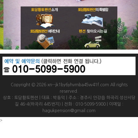
Copyright © 2026 xn--jk1by6yhvmba45w41f.com All rights
reserved.
상호 : 토담황토펜션 | 대표 : 박동익 | 주소 : 경주시 안강읍 하곡리 성산서당
길 46-4(하곡리 445번지) | 전화 : 010-5099-5900 | 이메일 :
hagukpension@gmail.com
>