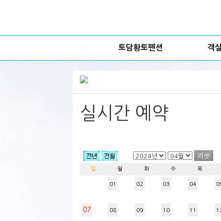
토담황토펜션
객
실시간 예약
일
월
화
수
목
01
02
03
04
0
07
08
09
10
11
1