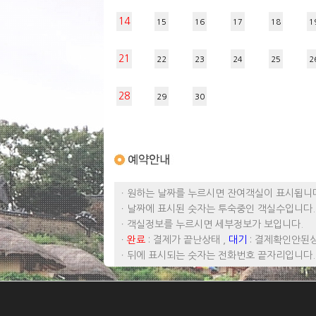
14
15
16
17
18
1
21
22
23
24
25
2
28
29
30
ㆍ원하는 날짜를 누르시면 잔여객실이 표시됩니
ㆍ날짜에 표시된 숫자는 투숙중인 객실수입니다.
ㆍ객실정보를 누르시면 세부정보가 보입니다.
ㆍ
완료
: 결제가 끝난상태 ,
대기
: 결제확인안된
ㆍ뒤에 표시되는 숫자는 전화번호 끝자리입니다.