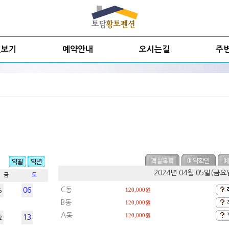
실보기
예약안내
오시는길
주
2024년 04월 05일(금
금
토
C동
06
120,000원
5
B동
120,000원
A동
120,000원
13
2