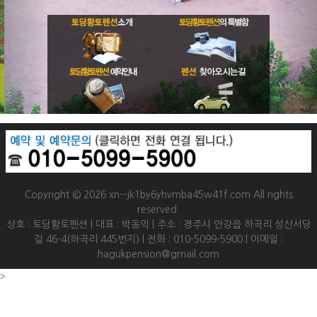
Copyright © 2026 xn--jk1by6yhvmba45w41f.com All rights
reserved.
상호 : 토담황토펜션 | 대표 : 박동익 | 주소 : 경주시 안강읍 하곡리 성산서당
길 46-4(하곡리 445번지) | 전화 : 010-5099-5900 | 이메일 :
hagukpension@gmail.com
>