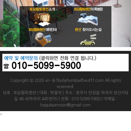
Copyright © 2026 xn--jk1by6yhvmba45w41f.com All rights
reserved.
상호 : 토담황토펜션 | 대표 : 박동익 | 주소 : 경주시 안강읍 하곡리 성산서당
길 46-4(하곡리 445번지) | 전화 : 010-5099-5900 | 이메일 :
hagukpension@gmail.com
>