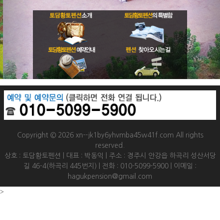
Copyright © 2026 xn--jk1by6yhvmba45w41f.com All rights
reserved.
상호 : 토담황토펜션 | 대표 : 박동익 | 주소 : 경주시 안강읍 하곡리 성산서당
길 46-4(하곡리 445번지) | 전화 : 010-5099-5900 | 이메일 :
hagukpension@gmail.com
>