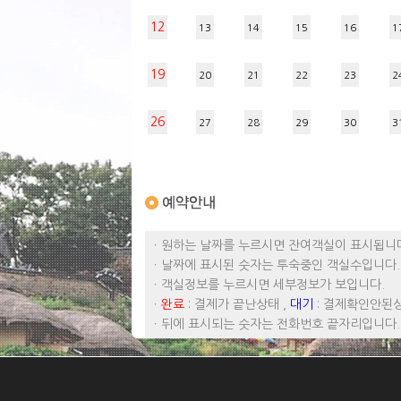
12
13
14
15
16
1
19
20
21
22
23
2
26
27
28
29
30
3
ㆍ원하는 날짜를 누르시면 잔여객실이 표시됩니
ㆍ날짜에 표시된 숫자는 투숙중인 객실수입니다.
ㆍ객실정보를 누르시면 세부정보가 보입니다.
ㆍ
완료
: 결제가 끝난상태 ,
대기
: 결제확인안된
ㆍ뒤에 표시되는 숫자는 전화번호 끝자리입니다.