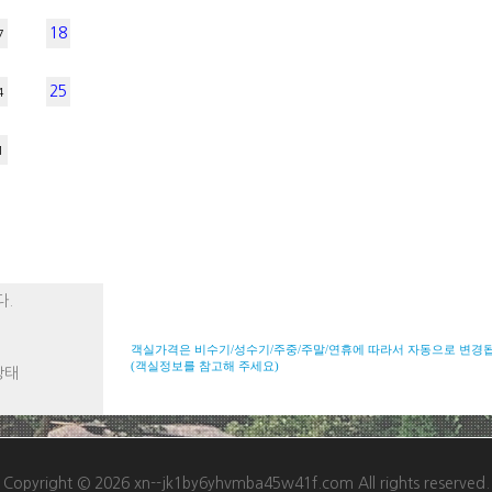
18
7
25
4
1
다.
객실가격은 비수기/성수기/주중/주말/연휴에 따라서 자동으로 변경
(객실정보를 참고해 주세요)
상태
Copyright © 2026 xn--jk1by6yhvmba45w41f.com All rights reserved.