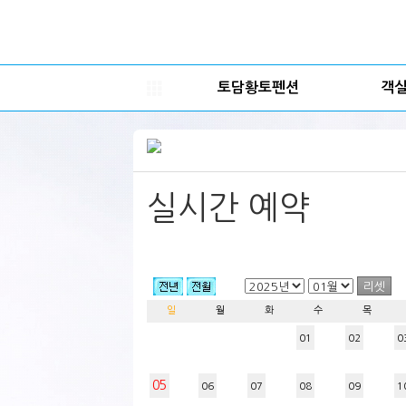
토담황토펜션
객
실시간 예약
일
월
화
수
목
01
02
0
05
06
07
08
09
1