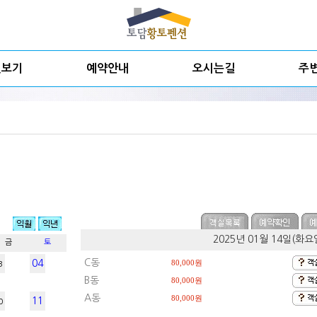
실보기
예약안내
오시는길
주
2025년 01월 14일(화
금
토
C동
04
80,000원
3
B동
80,000원
A동
80,000원
11
0