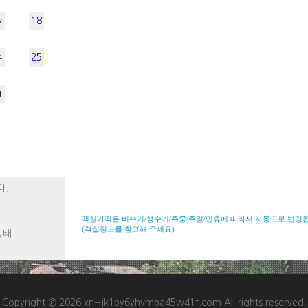
18
7
25
4
1
다.
객실가격은 비수기/성수기/주중/주말/연휴에 따라서 자동으로 변경
(객실정보를 참고해 주세요)
상태
Copyright © 2026 xn--jk1by6yhvmba45w41f.com All rights reserved.