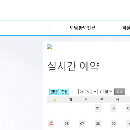
토담황토펜션
객
실시간 예약
일
월
화
수
목
01
02
0
05
06
07
08
09
1