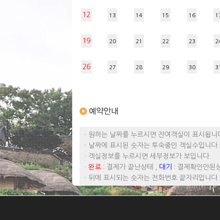
12
13
14
15
16
1
19
20
21
22
23
2
26
27
28
29
30
3
ㆍ원하는 날짜를 누르시면 잔여객실이 표시됩니
ㆍ날짜에 표시된 숫자는 투숙중인 객실수입니다.
ㆍ객실정보를 누르시면 세부정보가 보입니다.
ㆍ
완료
: 결제가 끝난상태 ,
대기
: 결제확인안된
ㆍ뒤에 표시되는 숫자는 전화번호 끝자리입니다.