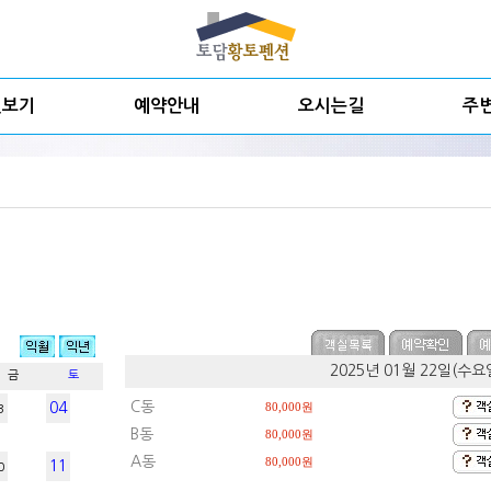
실보기
예약안내
오시는길
주
2025년 01월 22일(수
금
토
C동
04
80,000원
3
B동
80,000원
A동
80,000원
11
0