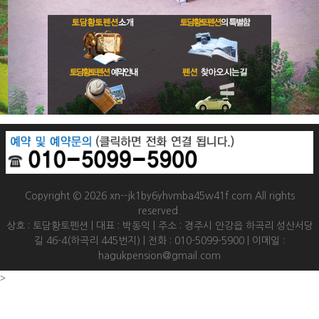
Copyright © 2026 xn--jk1by6yhvmba45w41f.com All rights
reserved.
상호 : 토담황토펜션 | 대표 : 박동익 | 주소 : 경주시 안강읍 하곡리 성산서당
길 46-4(하곡리 445번지) | 전화 : 010-5099-5900 | 이메일 :
hagukpension@gmail.com
>