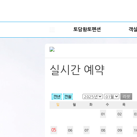
토담황토펜션
객
실시간 예약
일
월
화
수
목
01
02
0
05
06
07
08
09
1