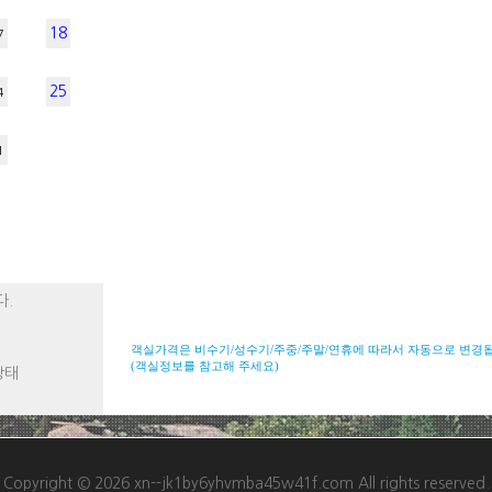
18
7
25
4
1
다.
객실가격은 비수기/성수기/주중/주말/연휴에 따라서 자동으로 변경
(객실정보를 참고해 주세요)
상태
Copyright © 2026 xn--jk1by6yhvmba45w41f.com All rights reserved.