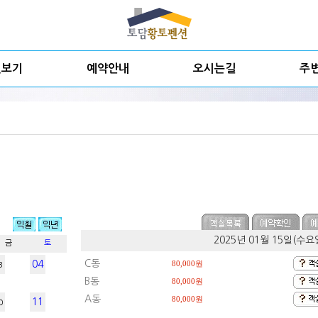
실보기
예약안내
오시는길
주
2025년 01월 15일(수
금
토
C동
04
80,000원
3
B동
80,000원
A동
80,000원
11
0