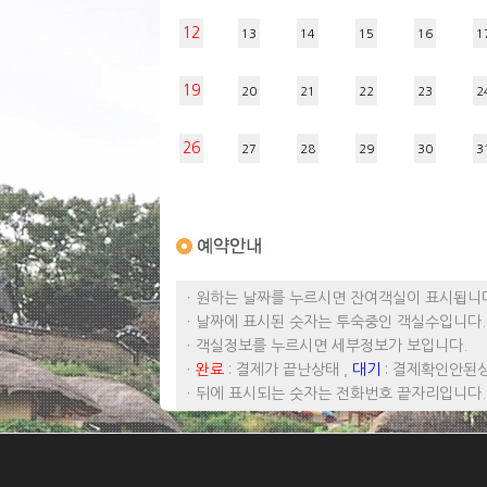
12
13
14
15
16
1
19
20
21
22
23
2
26
27
28
29
30
3
ㆍ원하는 날짜를 누르시면 잔여객실이 표시됩니
ㆍ날짜에 표시된 숫자는 투숙중인 객실수입니다.
ㆍ객실정보를 누르시면 세부정보가 보입니다.
ㆍ
완료
: 결제가 끝난상태 ,
대기
: 결제확인안된
ㆍ뒤에 표시되는 숫자는 전화번호 끝자리입니다.